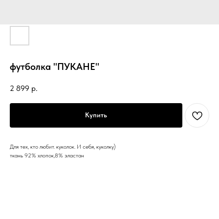
футболка "ПУКАНЕ"
2 899
р.
Купить
Для тех, кто любит. куколок. И себя, куколку)
ткань 92% хлопок,8% эластан