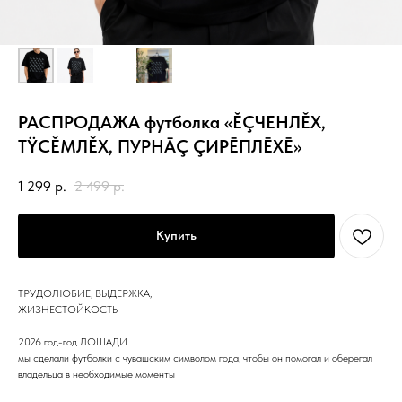
РАСПРОДАЖА футболка «ĚÇЧEHЛĚX,
TŸCĚMЛĚX, ПУРНĀÇ ÇИРĒПЛĒXĒ»
1 299
р.
2 499
р.
Купить
ТРУДОЛЮБИЕ, ВЫДЕРЖКА,
ЖИЗНЕСТОЙКОСТЬ
2026 год-год ЛОШАДИ
мы сделали футболки с чувашским символом года, чтобы он помогал и оберегал
владельца в необходимые моменты