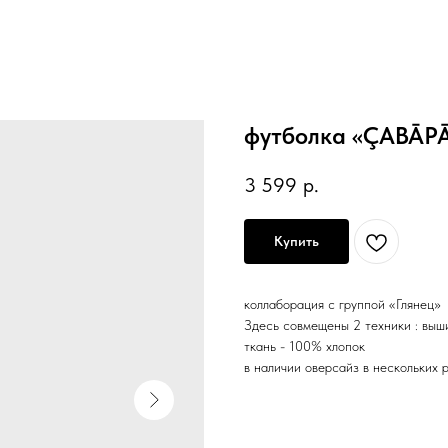
футболка «ÇABĀP
3 599
р.
Купить
коллаборация с группой «Глянец»
Здесь совмещены 2 техники : выш
ткань - 100% хлопок
в наличии оверсайз в нескольких 