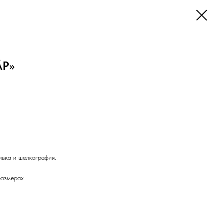
ĀP»
ивка и шелкография.
размерах