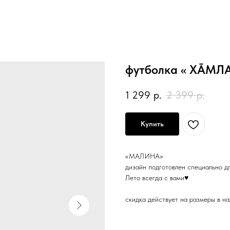
футболка « XĀМЛ
1 299
р.
2 399
р.
Купить
«МАЛИНА»
дизайн подготовлен специально дл
Лето всегда с вами♥️
скидка действует на размеры в н