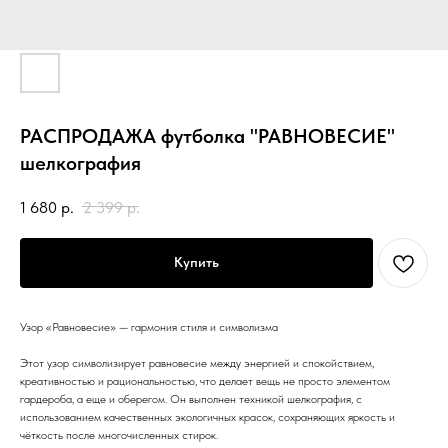
РАСПРОДАЖА футболка "РАВНОВЕСИЕ"
шелкография
1 680
р.
2 399
р.
Купить
Узор «Равновесие» — гармония стиля и символизма
Этот узор символизирует равновесие между энергией и спокойствием,
креативностью и рациональностью, что делает вещь не просто элементом
гардероба, а еще и оберегом. Он выполнен техникой шелкография, с
использованием качественных экологичных красок, сохраняющих яркость и
чёткость после многочисленных стирок.