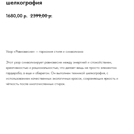
шелкография
1680,00
р.
2399,00
р.
Купить
Узор «Равновесие» — гармония стиля и символизма
Этот узор символизирует равновесие между энергией и спокойствием,
креативностью и рациональностью, что делает вещь не просто элементом
гардероба, а еще и оберегом. Он выполнен техникой шелкография, с
использованием качественных экологичных красок, сохраняющих яркость и
чёткость после многочисленных стирок.