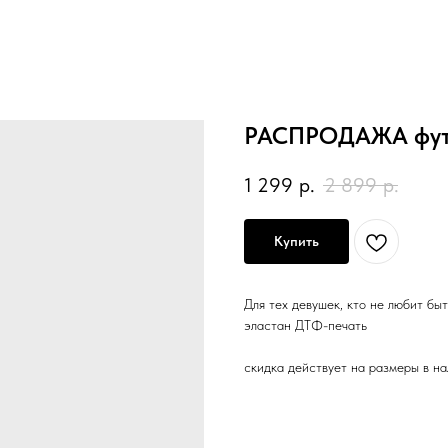
РАСПРОДАЖА фут
1 299
р.
2 899
р.
Купить
Для тех девушек, кто не любит бы
эластан ДТФ-печать
скидка действует на размеры в н